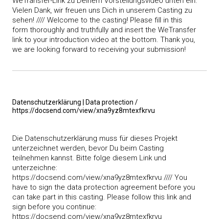
WeTransfer-Link zu Deinem Vorstellungsvideo unten ein.
Vielen Dank, wir freuen uns Dich in unserem Casting zu
sehen! //// Welcome to the casting! Please fill in this
form thoroughly and truthfully and insert the WeTransfer
link to your introduction video at the bottom. Thank you,
we are looking forward to receiving your submission!
Datenschutzerklärung | Data protection /
https://docsend.com/view/xna9yz8mtexfkrvu
Die Datenschutzerklärung muss für dieses Projekt
unterzeichnet werden, bevor Du beim Casting
teilnehmen kannst. Bitte folge diesem Link und
unterzeichne:
https://docsend.com/view/xna9yz8mtexfkrvu //// You
have to sign the data protection agreement before you
can take part in this casting. Please follow this link and
sign before you continue:
https://docsend.com/view/xna9yz8mtexfkrvu