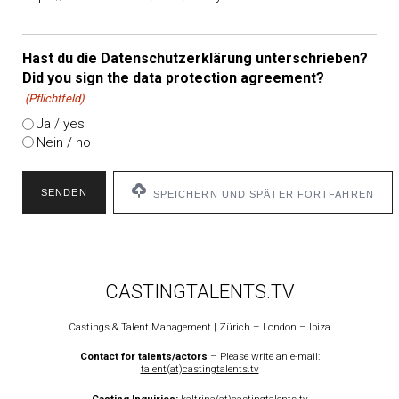
Hast du die Datenschutzerklärung unterschrieben?
Did you sign the data protection agreement?
(Pflichtfeld)
Ja / yes
Nein / no
SPEICHERN UND SPÄTER FORTFAHREN
CASTINGTALENTS.TV
Castings & Talent Management | Zürich – London – Ibiza
Contact for talents/actors
– Please write an e-mail:
talent(at)castingtalents.tv
Casting Inquiries
:
kaltrina(at)castingtalents.tv