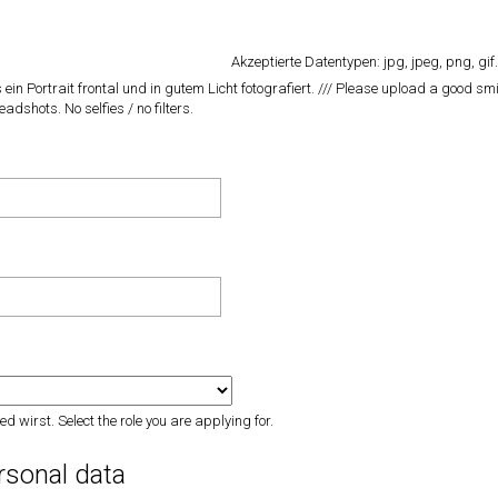
Akzeptierte Datentypen: jpg, jpeg, png, gif.
s ein Portrait frontal und in gutem Licht fotografiert. /// Please upload a good smil
eadshots. No selfies / no filters.
d wirst. Select the role you are applying for.
rsonal data