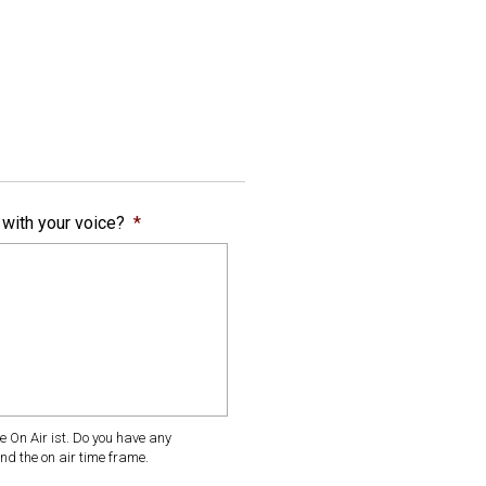
 with your voice?
*
 On Air ist. Do you have any
nd the on air time frame.