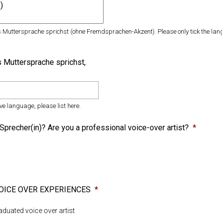
ls Muttersprache sprichst (ohne Fremdsprachen-Akzent). Please only tick the la
s Muttersprache sprichst,
e language, please list here.
 Sprecher(in)? Are you a professional voice-over artist?
*
OICE OVER EXPERIENCES
*
aduated voice over artist